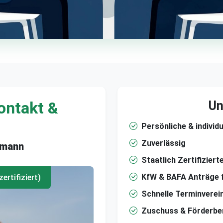
ontakt &
Un
Persönliche & individ
Zuverlässig
hmann
Staatlich Zertifizier
KfW & BAFA Anträge 
ertifiziert)
Schnelle Terminverei
Zuschuss & Förderbe