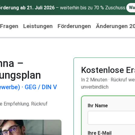
rderung ab 21. Juli 2026
– weiterhin bis zu 70 % Zuschuss.
Wa
 Fragen
Leistungen
Förderungen
Änderungen 2
nna –
Kostenlose Er
rungsplan
In 2 Minuten · Rückruf wer
werbe) · GEG / DIN V
unverbindlich
re Empfehlung. Rückruf
Ihr Name
Ihre E-Mail