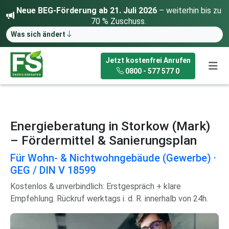
Neue BEG-Förderung ab 21. Juli 2026
– weiterhin bis zu
70 % Zuschuss.
Was sich ändert
Jetzt kostenfrei Anrufen
0800 - 577 577 0
Energieberatung in Storkow (Mark)
– Fördermittel & Sanierungsplan
Für Wohn- & Nichtwohngebäude (Gewerbe) ·
GEG / DIN V 18599
Kostenlos & unverbindlich: Erstgespräch + klare
Empfehlung. Rückruf werktags i. d. R. innerhalb von 24h.