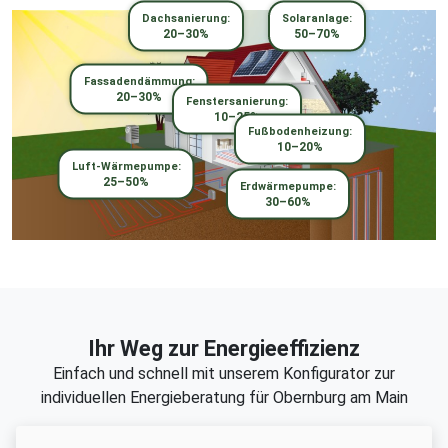
Dachsanierung:
Solaranlage:
20–30%
50–70%
Fassadendämmung:
20–30%
Fenstersanierung:
10–25%
Fußbodenheizung:
10–20%
Luft-Wärmepumpe:
25–50%
Erdwärmepumpe:
30–60%
Ihr Weg zur Energieeffizienz
Einfach und schnell mit unserem Konfigurator zur
individuellen Energieberatung für Obernburg am Main