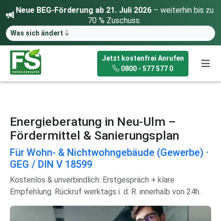
Neue BEG-Förderung ab 21. Juli 2026
– weiterhin bis zu
70 % Zuschuss.
Was sich ändert
Jetzt kostenfrei Anrufen
0800 - 577 577 0
Energieberatung in Neu-Ulm –
Fördermittel & Sanierungsplan
Für Wohn- & Nichtwohngebäude (Gewerbe) ·
GEG / DIN V 18599
Kostenlos & unverbindlich: Erstgespräch + klare
Empfehlung. Rückruf werktags i. d. R. innerhalb von 24h.