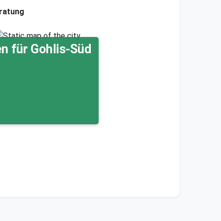
ratung
n für Gohlis-Süd