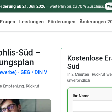
rderung ab 21. Juli 2026
– weiterhin bis zu 70 % Zuschuss.
Wa
 Fragen
Leistungen
Förderungen
Änderungen 2
ohlis-Süd –
Kostenlose Er
rungsplan
Süd
werbe) · GEG / DIN V
In 2 Minuten · Rückruf wer
unverbindlich
re Empfehlung. Rückruf
Ihr Name