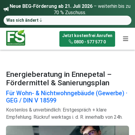
Neue BEG-Förderung ab 21. Juli 2026
– weiterhin bis zu
70 % Zuschuss.
Was sich ändert
Jetzt kostenfrei Anrufen
0800 - 577 577 0
Energieberatung in Ennepetal –
Fördermittel & Sanierungsplan
Für Wohn- & Nichtwohngebäude (Gewerbe) ·
GEG / DIN V 18599
Kostenlos & unverbindlich: Erstgespräch + klare
Empfehlung. Rückruf werktags i. d. R. innerhalb von 24h.