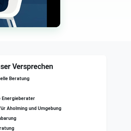
ser Versprechen
uelle Beratung
te Energieberater
für Aholming und Umgebung
nbarung
ratung