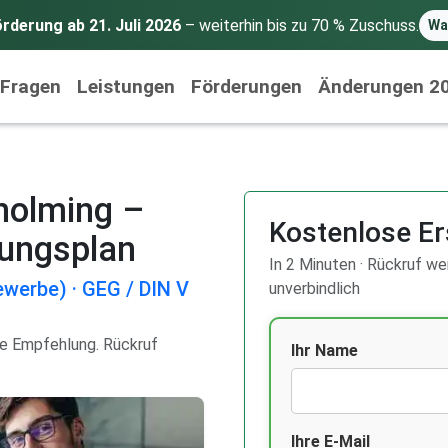
rderung ab 21. Juli 2026
– weiterhin bis zu 70 % Zuschuss.
Wa
 Fragen
Leistungen
Förderungen
Änderungen 2
holming –
Kostenlose Er
rungsplan
In 2 Minuten · Rückruf wer
werbe) · GEG / DIN V
unverbindlich
re Empfehlung. Rückruf
Ihr Name
Ihre E-Mail