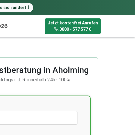
s sich ändert
Jetzt kostenfrei Anrufen
026
0800 - 577 577 0
stberatung in Aholming
ktags i. d. R. innerhalb 24h · 100%