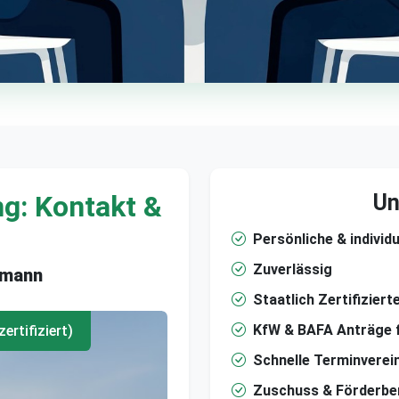
ng: Kontakt &
Un
Persönliche & individ
Zuverlässig
hmann
Staatlich Zertifizier
KfW & BAFA Anträge 
ertifiziert)
Schnelle Terminverei
Zuschuss & Förderbe