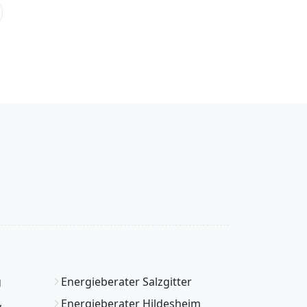
g
Energieberater Salzgitter
,
Energieberater Hildesheim