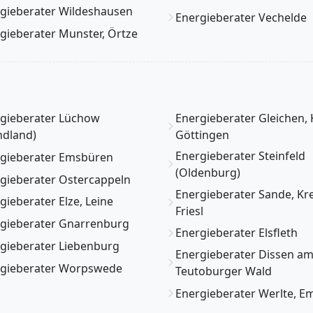
gieberater Wildeshausen
Energieberater Vechelde
gieberater Munster, Örtze
gieberater Lüchow
Energieberater Gleichen, 
dland)
Göttingen
Energieberater Steinfeld
gieberater Emsbüren
(Oldenburg)
gieberater Ostercappeln
Energieberater Sande, Kre
gieberater Elze, Leine
Friesl
gieberater Gnarrenburg
Energieberater Elsfleth
gieberater Liebenburg
Energieberater Dissen a
gieberater Worpswede
Teutoburger Wald
Energieberater Werlte, E