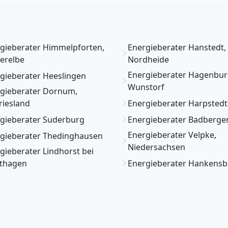
gieberater Himmelpforten,
Energieberater Hanstedt,
erelbe
Nordheide
Energieberater Hagenbur
gieberater Heeslingen
Wunstorf
gieberater Dornum,
riesland
Energieberater Harpstedt
gieberater Suderburg
Energieberater Badberge
Energieberater Velpke,
gieberater Thedinghausen
Niedersachsen
gieberater Lindhorst bei
dthagen
Energieberater Hankensb