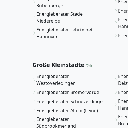
Ener
Rübenberge
Ener
Energieberater Stade,
Ener
Niederelbe
Han
Energieberater Lehrte bei
Ener
Hannover
Große Kleinstädte
(24)
Energieberater
Ener
Westoverledingen
Deis
Energieberater Bremervörde
Ener
Ener
Energieberater Schneverdingen
Han
Energieberater Alfeld (Leine)
Ener
Energieberater
Bre
Südbrookmerland