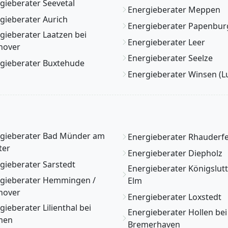
gieberater Seevetal
Energieberater Meppen
gieberater Aurich
Energieberater Papenbur
gieberater Laatzen bei
Energieberater Leer
nover
Energieberater Seelze
gieberater Buxtehude
Energieberater Winsen (L
gieberater Bad Münder am
Energieberater Rhauderf
ter
Energieberater Diepholz
gieberater Sarstedt
Energieberater Königslut
gieberater Hemmingen /
Elm
nover
Energieberater Loxstedt
gieberater Lilienthal bei
Energieberater Hollen bei
men
Bremerhaven