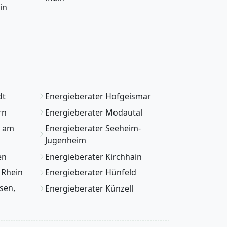
in
dt
Energieberater Hofgeismar
rn
Energieberater Modautal
m am
Energieberater Seeheim-
Jugenheim
en
Energieberater Kirchhain
 Rhein
Energieberater Hünfeld
sen,
Energieberater Künzell