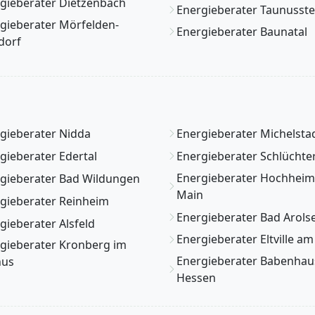
gieberater Dietzenbach
Energieberater Taunusste
gieberater Mörfelden-
Energieberater Baunatal
dorf
gieberater Nidda
Energieberater Michelsta
gieberater Edertal
Energieberater Schlüchte
Energieberater Hochhei
gieberater Bad Wildungen
Main
gieberater Reinheim
Energieberater Bad Arols
gieberater Alsfeld
Energieberater Eltville am
gieberater Kronberg im
Energieberater Babenhau
nus
Hessen